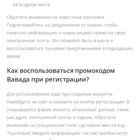
её в одном месте.
Обратите внимание на новостные рассылки.
Подписывайтесь на уведомления от казино, чтобы
получать информацию о новых акциях прямо на свою
электронную почту. Это позволит быть в курсе и
воспользоваться лучшими предложениями в подходящее
время.
Как воспользоваться промокодом
Вавада при регистрации?
Для использования кода при создании аккаунта,
перейдите на сайт и нажмите на кнопку регистрации. В
открывшейся форме укажите актуальные данные, такие
как адрес электронной почты и пароль. Обратите
внимание на специальное поле, где нужно ввести код.
Тщательно введите информацию, так как ошибки могут