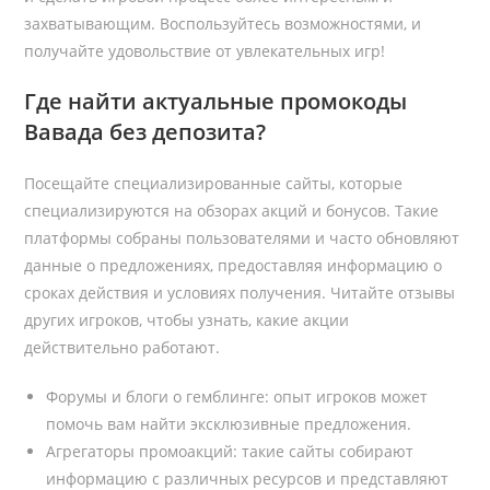
захватывающим. Воспользуйтесь возможностями, и
получайте удовольствие от увлекательных игр!
Где найти актуальные промокоды
Вавада без депозита?
Посещайте специализированные сайты, которые
специализируются на обзорах акций и бонусов. Такие
платформы собраны пользователями и часто обновляют
данные о предложениях, предоставляя информацию о
сроках действия и условиях получения. Читайте отзывы
других игроков, чтобы узнать, какие акции
действительно работают.
Форумы и блоги о гемблинге: опыт игроков может
помочь вам найти эксклюзивные предложения.
Агрегаторы промоакций: такие сайты собирают
информацию с различных ресурсов и представляют