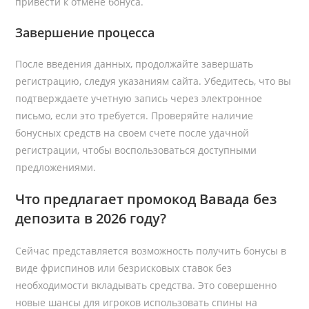
привести к отмене бонуса.
Завершение процесса
После введения данных, продолжайте завершать
регистрацию, следуя указаниям сайта. Убедитесь, что вы
подтверждаете учетную запись через электронное
письмо, если это требуется. Проверяйте наличие
бонусных средств на своем счете после удачной
регистрации, чтобы воспользоваться доступными
предложениями.
Что предлагает промокод Вавада без
депозита в 2026 году?
Сейчас представляется возможность получить бонусы в
виде фриспинов или безрисковых ставок без
необходимости вкладывать средства. Это совершенно
новые шансы для игроков использовать спины на