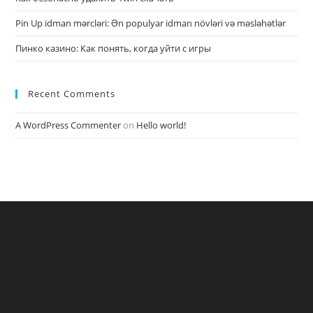
Pin Up idman mərcləri: Ən populyar idman növləri və məsləhətlər
Пинко казино: Как понять, когда уйти с игры
Recent Comments
A WordPress Commenter
on
Hello world!